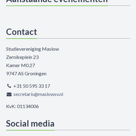
Contact
Studievereniging Maslow
Zernikeplein 23
Kamer M0.27
9747 AS Groningen
+31 50 595 33 17
secretaris@maslowsv.nl
KvK: 01134006
Social media