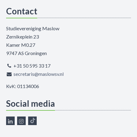
Contact
Studievereniging Maslow
Zernikeplein 23
Kamer M0.27
9747 AS Groningen
+31 50 595 33 17
secretaris@maslowsv.nl
KvK: 01134006
Social media