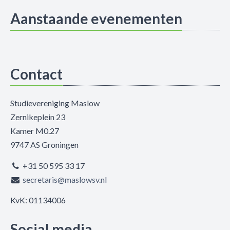
Aanstaande evenementen
Contact
Studievereniging Maslow
Zernikeplein 23
Kamer M0.27
9747 AS Groningen
+31 50 595 33 17
secretaris@maslowsv.nl
KvK: 01134006
Social media