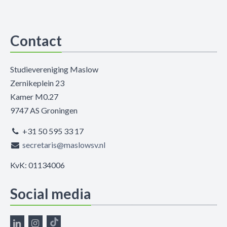
Contact
Studievereniging Maslow
Zernikeplein 23
Kamer M0.27
9747 AS Groningen
+31 50 595 33 17
secretaris@maslowsv.nl
KvK: 01134006
Social media