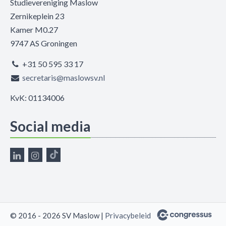
Studievereniging Maslow
Zernikeplein 23
Kamer M0.27
9747 AS Groningen
+31 50 595 33 17
secretaris@maslowsv.nl
KvK: 01134006
Social media
© 2016 - 2026 SV Maslow |
Privacybeleid