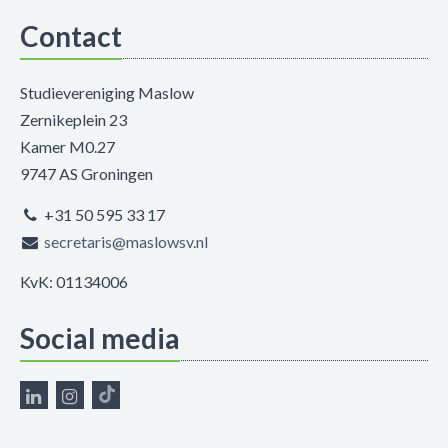
Contact
Studievereniging Maslow
Zernikeplein 23
Kamer M0.27
9747 AS Groningen
+31 50 595 33 17
secretaris@maslowsv.nl
KvK: 01134006
Social media