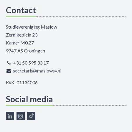
Contact
Studievereniging Maslow
Zernikeplein 23
Kamer M0.27
9747 AS Groningen
+31 50 595 33 17
secretaris@maslowsv.nl
KvK: 01134006
Social media