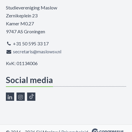
Studievereniging Maslow
Zernikeplein 23
Kamer M0.27
9747 AS Groningen
+31 50 595 33 17
secretaris@maslowsv.nl
KvK: 01134006
Social media