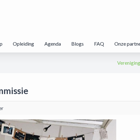
p
Opleiding
Agenda
Blogs
FAQ
Onze partn
Verenigin
mmissie
er