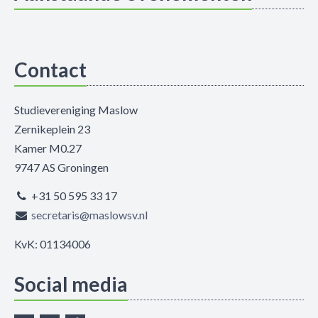
Contact
Studievereniging Maslow
Zernikeplein 23
Kamer M0.27
9747 AS Groningen
+31 50 595 33 17
secretaris@maslowsv.nl
KvK: 01134006
Social media