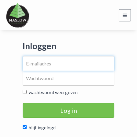
Toggl
navig
Inloggen
wachtwoord weergeven
Log in
blijf ingelogd